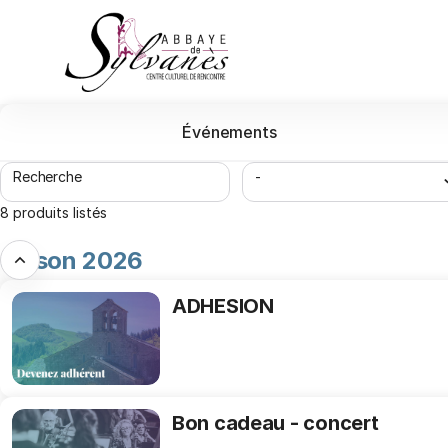
Liste
des
produits
-
Abbaye
de
Événements
Sylvanes
Recherche
-
8 produits listés
Saison 2026
ADHESION
ADHESION
Bon
Bon cadeau - concert
cadeau