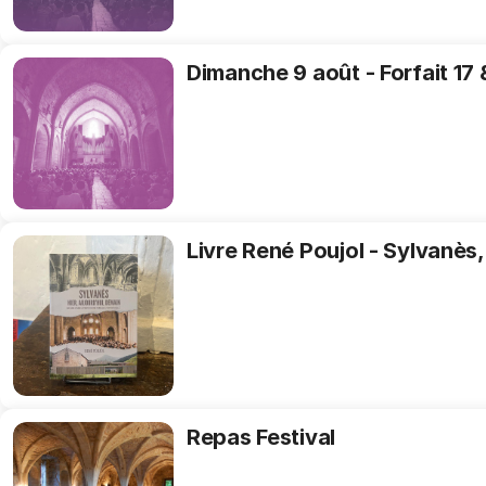
17
&
21
Dimanche
Dimanche 9 août - Forfait 17 
h
9
août
-
Forfait
17
&
21
Livre
Livre René Poujol - Sylvanès,
h
René
Poujol
-
Sylvanès,
hier,
aujourd'hui,
demain
Repas
Repas Festival
Festival