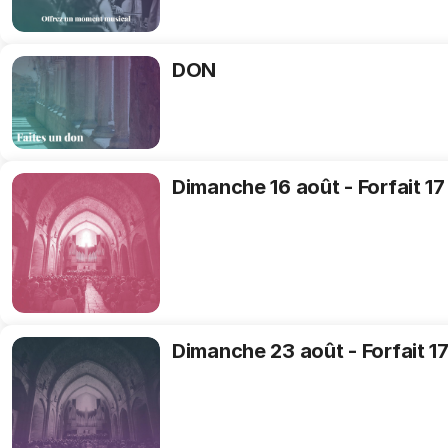
-
concert
DON
DON
Dimanche
Dimanche 16 août - Forfait 17
16
août
-
Forfait
17
&
21
Dimanche
Dimanche 23 août - Forfait 17
h
23
août
-
Forfait